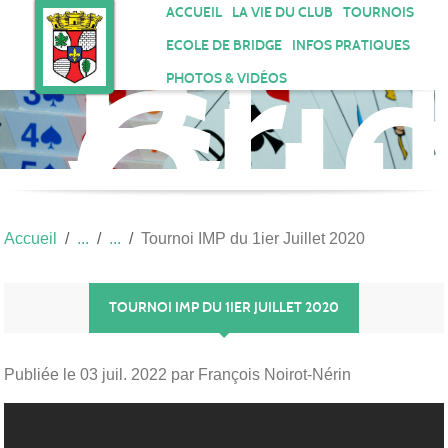
Bri
Panneau de gestion des cookies
ACCUEIL
LA VIE DU CLUB
TOURNOIS
Clu
ECOLE DE BRIDGE
INFOS PRATIQUES
Gar
PHOTOS & VIDÉOS
Vau
Accueil
Tournoi IMP du 1ier Juillet 2020
TOURNOI IMP DU 1IER JUILLET 2020
Publiée le
03 juil. 2022
par François Noirot-Nérin